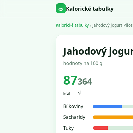
🥗
Kalorické tabulky
Kalorické tabulky
› Jahodový jogurt Pilo
Jahodový jogur
hodnoty na 100 g
87
364
kJ
kcal
Bílkoviny
Sacharidy
Tuky