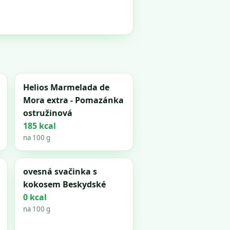
Helios Marmelada de
Mora extra - Pomazánka
ostružinová
185 kcal
na 100 g
ovesná svačinka s
kokosem Beskydské
0 kcal
na 100 g