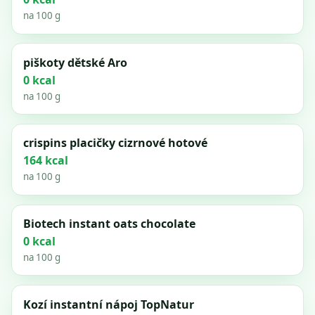
na 100 g
piškoty dětské Aro
0 kcal
na 100 g
crispins placičky cizrnové hotové
164 kcal
na 100 g
Biotech instant oats chocolate
0 kcal
na 100 g
Kozí instantní nápoj TopNatur