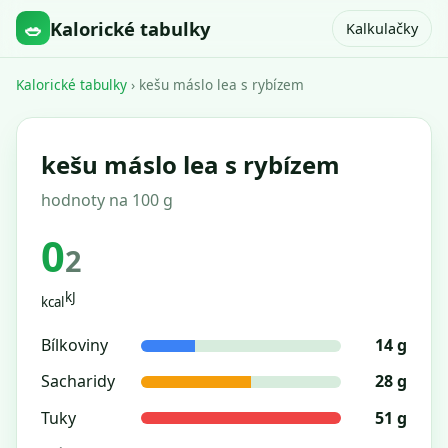
🥗
Kalorické tabulky
Kalkulačky
Kalorické tabulky
› kešu máslo lea s rybízem
kešu máslo lea s rybízem
hodnoty na 100 g
0
2
kJ
kcal
Bílkoviny
14 g
Sacharidy
28 g
Tuky
51 g