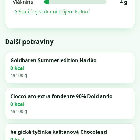
Vláknina
4 g
→ Spočítej si denní příjem kalorií
Další potraviny
Goldbären Summer-edition Haribo
0 kcal
na 100 g
Cioccolato extra fondente 90% Dolciando
0 kcal
na 100 g
belgická tyčinka kaštanová Chocoland
0 kcal