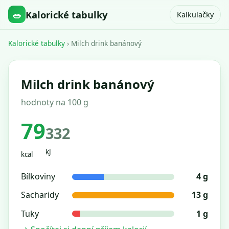
🥗
Kalorické tabulky
Kalkulačky
Kalorické tabulky
› Milch drink banánový
Milch drink banánový
hodnoty na 100 g
79
332
kJ
kcal
Bílkoviny
4 g
Sacharidy
13 g
Tuky
1 g