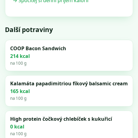
→ Spočítej si denní příjem kalorií
Další potraviny
COOP Bacon Sandwich
214 kcal
na 100 g
Kalamáta papadimitriou fíkový balsamic cream
165 kcal
na 100 g
High protein čočkový chlebíček s kukuřicí
0 kcal
na 100 g