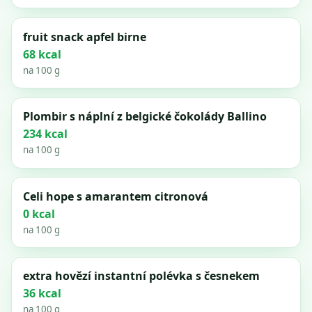
fruit snack apfel birne
68 kcal
na 100 g
Plombir s náplní z belgické čokolády Ballino
234 kcal
na 100 g
Celi hope s amarantem citronová
0 kcal
na 100 g
extra hovězí instantní polévka s česnekem
36 kcal
na 100 g