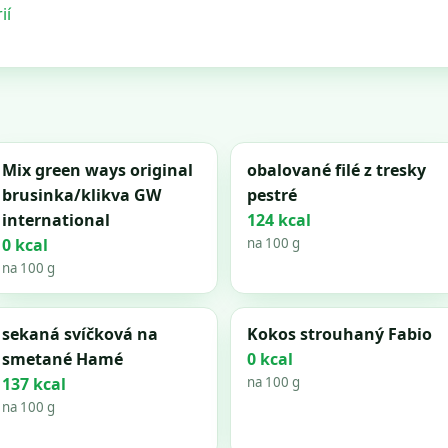
ií
Mix green ways original
obalované filé z tresky
brusinka/klikva GW
pestré
international
124 kcal
0 kcal
na 100 g
na 100 g
sekaná svíčková na
Kokos strouhaný Fabio
smetané Hamé
0 kcal
137 kcal
na 100 g
na 100 g