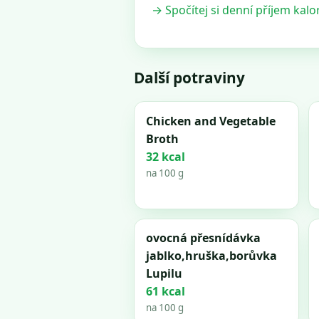
→ Spočítej si denní příjem kalor
Další potraviny
Chicken and Vegetable
Broth
32 kcal
na 100 g
ovocná přesnídávka
jablko,hruška,borůvka
Lupilu
61 kcal
na 100 g