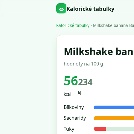
🥗
Kalorické tabulky
Kalorické tabulky
› Milkshake banana Ba
Milkshake ban
hodnoty na 100 g
56
234
kJ
kcal
Bílkoviny
Sacharidy
Tuky