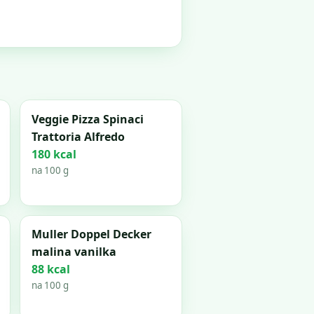
Veggie Pizza Spinaci
Trattoria Alfredo
180 kcal
na 100 g
Muller Doppel Decker
malina vanilka
88 kcal
na 100 g