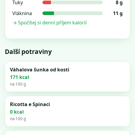
Tuky
8 g
Vláknina
11 g
→ Spočítej si denní příjem kalorií
Další potraviny
Váhalova šunka od kosti
171 kcal
na 100 g
Ricotta e Spinaci
0 kcal
na 100 g