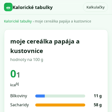
🥗
Kalorické tabulky
Kalkulačky
Kalorické tabulky
› moje cereálka papája a kustovnice
moje cereálka papája a
kustovnice
hodnoty na 100 g
0
1
kJ
kcal
Bílkoviny
11 g
Sacharidy
58 g