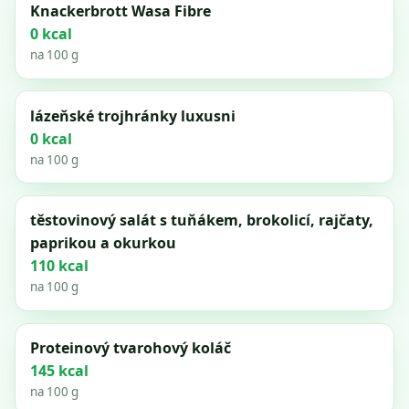
Knackerbrott Wasa Fibre
0 kcal
na 100 g
lázeňské trojhránky luxusni
0 kcal
na 100 g
těstovinový salát s tuňákem, brokolicí, rajčaty,
paprikou a okurkou
110 kcal
na 100 g
Proteinový tvarohový koláč
145 kcal
na 100 g