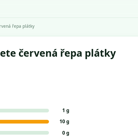
rvená řepa plátky
ete červená řepa plátky
1 g
10 g
0 g