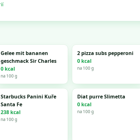
ií
Gelee mit bananen
2 pizza subs pepperoni
geschmack Sir Charles
0 kcal
0 kcal
na 100 g
na 100 g
Starbucks Panini Kuře
Diat purre Slimetta
Santa Fe
0 kcal
238 kcal
na 100 g
na 100 g