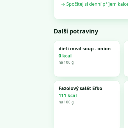
→ Spočítej si denní příjem kalor
Další potraviny
dieti meal soup - onion
0 kcal
na 100 g
Fazolový salát Efko
111 kcal
na 100 g