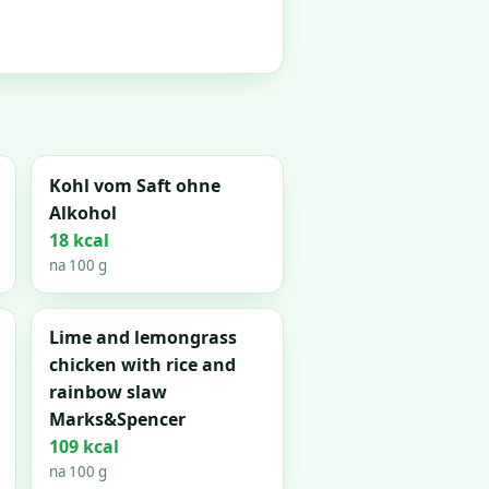
Kohl vom Saft ohne
Alkohol
18 kcal
na 100 g
Lime and lemongrass
chicken with rice and
rainbow slaw
Marks&Spencer
109 kcal
na 100 g