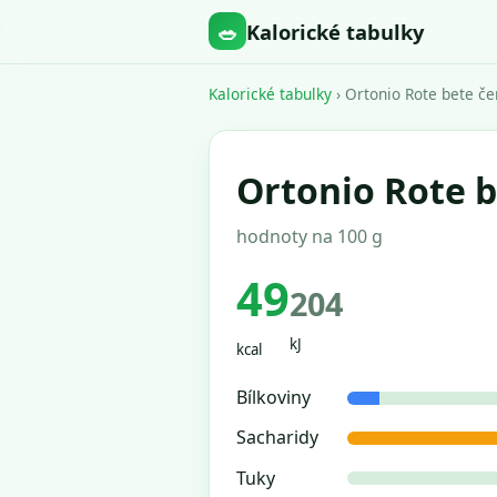
🥗
Kalorické tabulky
Kalorické tabulky
› Ortonio Rote bete če
Ortonio Rote b
hodnoty na 100 g
49
204
kJ
kcal
Bílkoviny
Sacharidy
Tuky