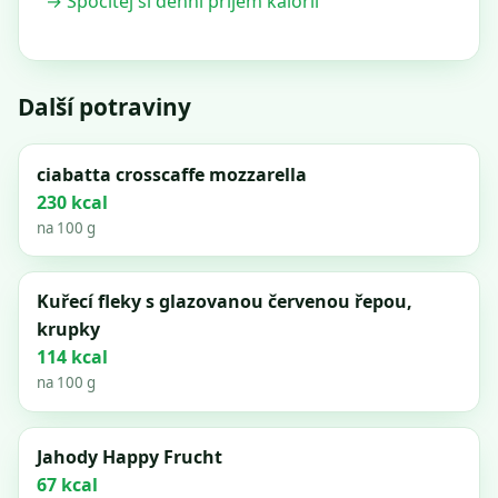
→ Spočítej si denní příjem kalorií
Další potraviny
ciabatta crosscaffe mozzarella
230 kcal
na 100 g
Kuřecí fleky s glazovanou červenou řepou,
krupky
114 kcal
na 100 g
Jahody Happy Frucht
67 kcal