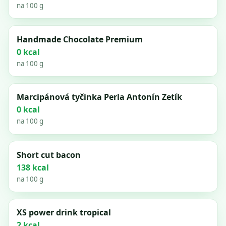
na 100 g
Handmade Chocolate Premium
0 kcal
na 100 g
Marcipánová tyčinka Perla Antonín Zetík
0 kcal
na 100 g
Short cut bacon
138 kcal
na 100 g
XS power drink tropical
2 kcal