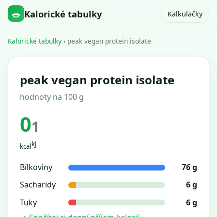
🥗
Kalorické tabulky
Kalkulačky
Kalorické tabulky
› peak vegan protein isolate
peak vegan protein isolate
hodnoty na 100 g
0
1
kJ
kcal
Bílkoviny
76 g
Sacharidy
6 g
Tuky
6 g