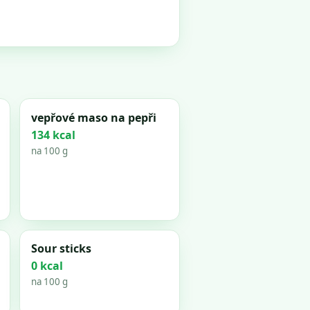
vepřové maso na pepři
134 kcal
na 100 g
Sour sticks
0 kcal
na 100 g