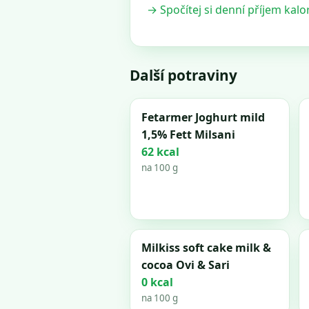
→ Spočítej si denní příjem kalor
Další potraviny
Fetarmer Joghurt mild
1,5% Fett Milsani
62 kcal
na 100 g
Milkiss soft cake milk &
cocoa Ovi & Sari
0 kcal
na 100 g