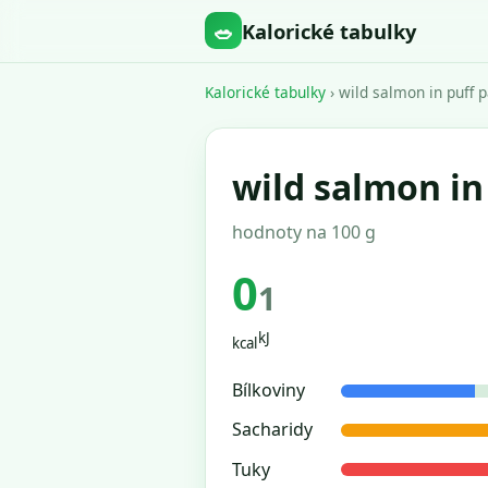
🥗
Kalorické tabulky
Kalorické tabulky
› wild salmon in puff p
wild salmon in
hodnoty na 100 g
0
1
kJ
kcal
Bílkoviny
Sacharidy
Tuky