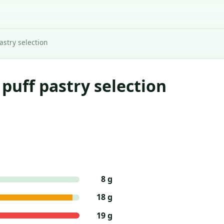
astry selection
 puff pastry selection
8 g
18 g
19 g