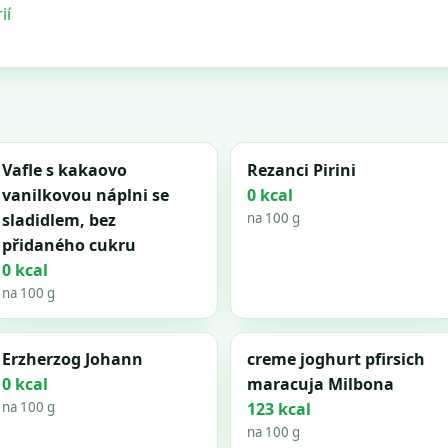
ií
Vafle s kakaovo
Rezanci Pirini
vanilkovou náplni se
0 kcal
sladidlem, bez
na 100 g
přidaného cukru
0 kcal
na 100 g
Erzherzog Johann
creme joghurt pfirsich
0 kcal
maracuja Milbona
na 100 g
123 kcal
na 100 g